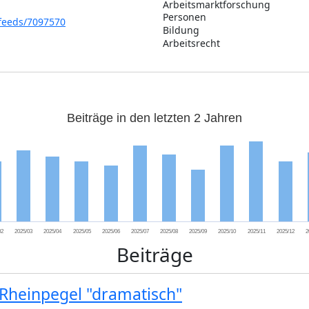
Arbeitsmarktforschung
1435
Personen
567
-feeds/7097570
Bildung
401
Arbeitsrecht
335
Beiträge in den letzten 2 Jahren
02
2025/03
2025/04
2025/05
2025/06
2025/07
2025/08
2025/09
2025/10
2025/11
2025/12
2
Beiträge
Rheinpegel "dramatisch"