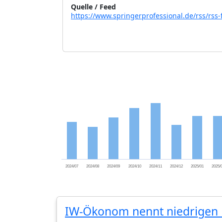
Quelle / Feed
https://www.springerprofessional.de/rss/rss
2024/07
2024/08
2024/09
2024/10
2024/11
2024/12
2025/01
2025/
IW-Ökonom nennt niedrigen 