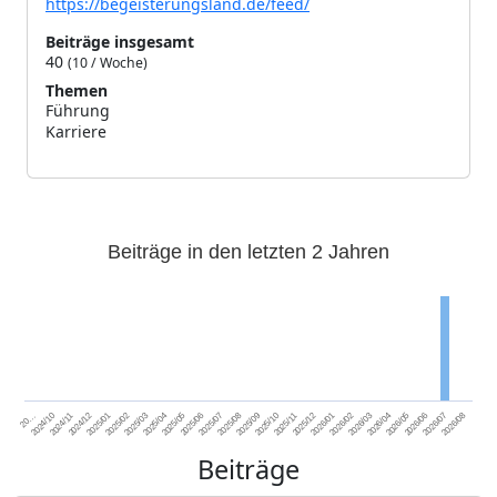
https://begeisterungsland.de/feed/
Beiträge insgesamt
40
(10 / Woche)
Themen
Führung
40
Karriere
2
Beiträge in den letzten 2 Jahren
2024/11
2025/02
2025/05
2025/08
2025/11
2026/02
2026/05
2026/08
2024/12
2025/03
2025/06
2025/09
2025/12
2026/03
2026/06
2026/01
2026/04
2026/07
2024/10
2025/01
2025/04
2025/07
2025/10
20…
Beiträge