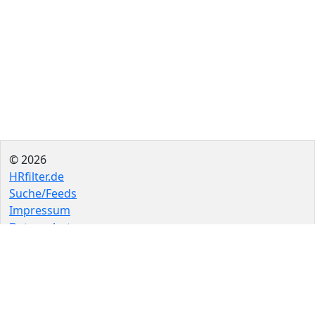
© 2026
HRfilter.de
Suche/Feeds
Impressum
Datenschutz
FAQ
Quellen
Quelle einreichen
Als App
Newsletter