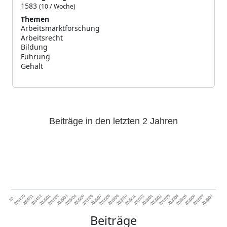
1583
(10 / Woche)
Themen
Arbeitsmarktforschung
665
Arbeitsrecht
497
Bildung
440
Führung
427
Gehalt
412
Beiträge in den letzten 2 Jahren
2024/11
2025/02
2025/05
2025/08
2025/11
2026/02
2026/05
2026/08
2024/12
2025/03
2025/06
2025/09
2025/12
2026/03
2026/06
2026/01
2026/04
2026/07
2024/10
2025/01
2025/04
2025/07
2025/10
20…
Beiträge