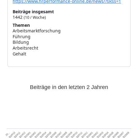
https://www.hrperformance-online.de/news/?sRss=1
Beiträge insgesamt
1442
(10 / Woche)
Themen
Arbeitsmarktforschung
682
Führung
344
Bildung
335
Arbeitsrecht
282
Gehalt
272
Beiträge in den letzten 2 Jahren
2024/11
2025/02
2025/05
2025/08
2025/11
2026/02
2026/05
2026/08
2024/12
2025/03
2025/06
2025/09
2025/12
2026/03
2026/06
2026/01
2026/04
2026/07
2024/10
2025/01
2025/04
2025/07
2025/10
20…